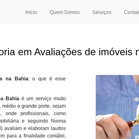
(current)
Início
Quem Somos
Serviços
Contat
oria em Avaliações de imóveis 
is na Bahia
: o que é esse
na Bahia
é um serviço muito
, médio e grande porte, sejam
s, onde profissionais, como
mobiliária e seguindo Norma
3) avaliam e elaboram laudos
m para a finalidade contábil,