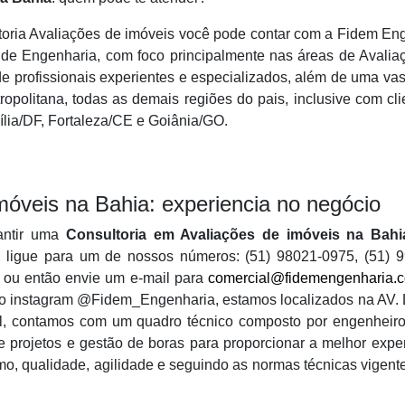
oria Avaliações de imóveis você pode contar com a Fidem Eng
de Engenharia, com foco principalmente nas áreas de Avaliaçõ
 profissionais experientes e especializados, além de uma vast
ropolitana, todas as demais regiões do pais, inclusive com c
ília/DF, Fortaleza/CE e Goiânia/GO.
móveis na Bahia: experiencia no negócio
antir uma
Consultoria em Avaliações de imóveis na Bahi
er, ligue para um de nossos números: (51) 98021-0975, (51)
 ou então envie um e-mail para
comercial@fidemengenharia.c
 instagram @Fidem_Engenharia, estamos localizados na AV. Lo
ul, contamos com um quadro técnico composto por engenheir
 projetos e gestão de boras para proporcionar a melhor expe
smo, qualidade, agilidade e seguindo as normas técnicas vigen