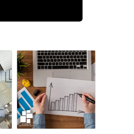
Serviço Avaliação de Imóveis
veis
comerciais em porto alegre