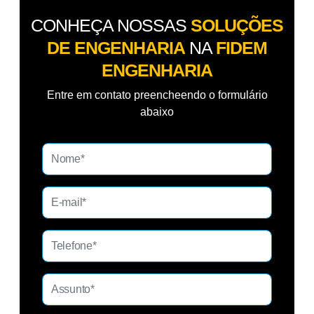
CONHEÇA NOSSAS
SOLUÇÕES
DE ENGENHARIA
NA
FIDEM
ENGENHARIA
Entre em contato preencheendo o formulário
abaixo
A