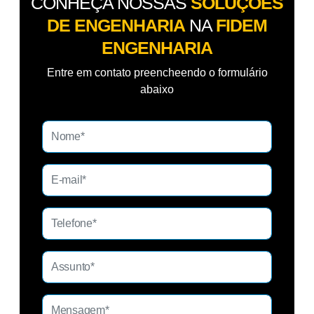
CONHEÇA NOSSAS
SOLUÇÕES
DE ENGENHARIA
NA
FIDEM
ENGENHARIA
Entre em contato preencheendo o formulário
abaixo
V
is
to
ri