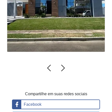
d
Gravataí
e
c
h
a
v
e
s
Compartilhe em suas redes sociais
Facebook