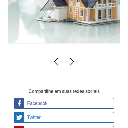
e
n
ci
ai
s
Compartilhe em suas redes sociais
Facebook
Twitter