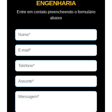
ENGENHARIA
Entre em contato preencheendo o formulário
abaixo
S
e
rv
iç
o