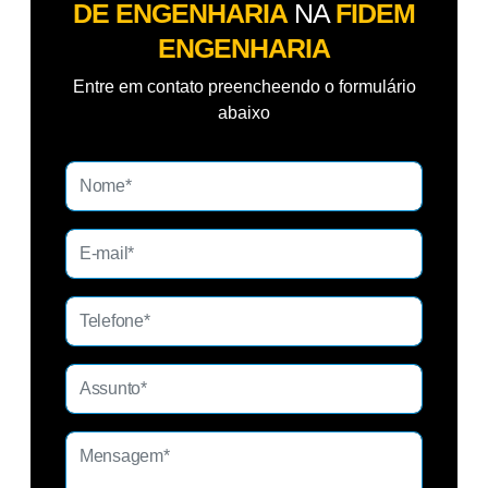
DE ENGENHARIA
NA
FIDEM
ENGENHARIA
Entre em contato preencheendo o formulário
abaixo
A
s