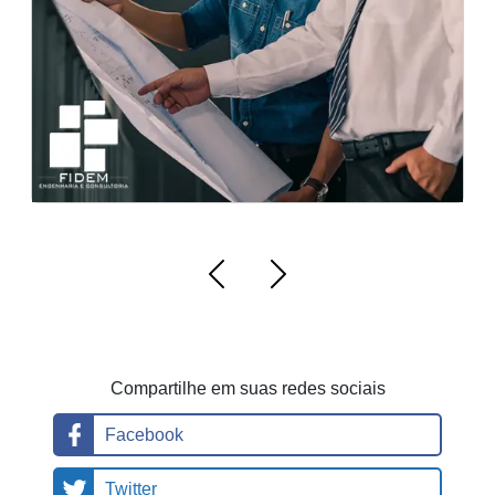
tô
ni
c
o
Compartilhe em suas redes sociais
Facebook
Twitter