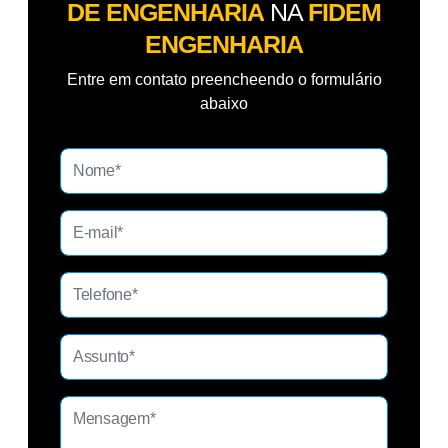
DE ENGENHARIA
NA
FIDEM
ENGENHARIA
Entre em contato preencheendo o formulário
abaixo
In
s
p
e