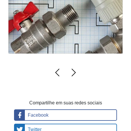
d
e
n
ci
ai
s
Compartilhe em suas redes sociais
Facebook
Twitter